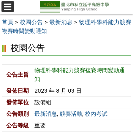
跳
至
選
單
主
首頁
>
校園公告
>
最新消息
>
物理科學科能力競賽
要
複賽時間變動通知
內
校園公告
容
區
物理科學科能力競賽複賽時間變動通
公告主旨
知
發佈日期
2023 年 8 月 03 日
發佈單位
設備組
公告類別
最新消息
,
競賽活動
,
校內考試
公告等級
重要