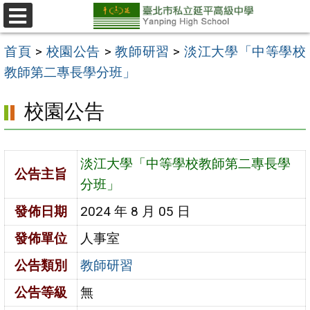
跳
至
選
單
主
首頁
>
校園公告
>
教師研習
>
淡江大學「中等學校
要
教師第二專長學分班」
內
校園公告
容
區
淡江大學「中等學校教師第二專長學
公告主旨
分班」
發佈日期
2024 年 8 月 05 日
發佈單位
人事室
公告類別
教師研習
公告等級
無