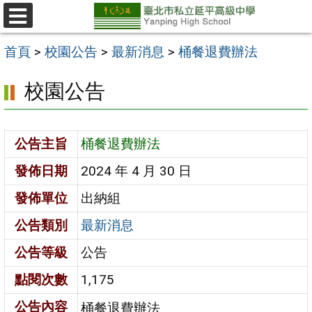
跳
至
選
單
主
首頁
>
校園公告
>
最新消息
>
桶餐退費辦法
要
校園公告
內
容
區
公告主旨
桶餐退費辦法
發佈日期
2024 年 4 月 30 日
發佈單位
出納組
公告類別
最新消息
公告等級
公告
點閱次數
1,175
公告內容
桶餐退費辦法