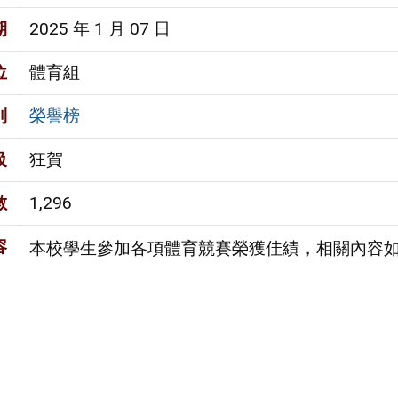
期
2025 年 1 月 07 日
位
體育組
別
榮譽榜
級
狂賀
數
1,296
容
本校學生參加各項體育競賽榮獲佳績，相關內容