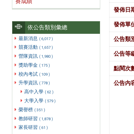
賽成績
發佈日
發佈單
依公告類別彙總
最新消息
公告類
( 6,017 )
競賽活動
( 1,657 )
公告等
營隊資訊
( 1,980 )
獎助學金
( 175 )
點閱次
校內考試
( 109 )
公告內
升學資訊
( 778 )
高中入學
( 62 )
大學入學
( 579 )
榮譽榜
( 351 )
教師研習
( 1,878 )
家長研習
( 61 )