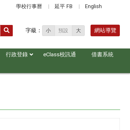
學校行事曆
延平 FB
English
送出
字級：
網站導覽
小
預設
大
搜
尋：
行政登錄
eClass校訊通
借書系統