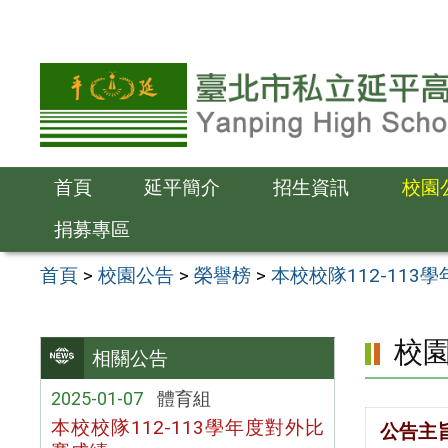
跳
至
主
要
內
容
首頁
延平簡介
招生資訊
校園
區
捐募專區
首頁
>
校園公告
>
榮譽榜
>
本校校隊112-113
校
相關公告
2025-01-07
體育組
本校校隊112-113學年度對外比
公告主