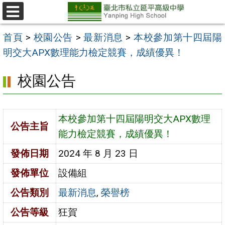
跳
至
選
單
主
首頁
>
校園公告
>
最新消息
>
本校參加第十四屆陽
要
明交大APX數理能力檢定競賽，成績優異！
內
校園公告
容
區
本校參加第十四屆陽明交大APX數理
公告主旨
能力檢定競賽，成績優異！
發佈日期
2024 年 8 月 23 日
發佈單位
設備組
公告類別
最新消息
,
榮譽榜
公告等級
狂賀