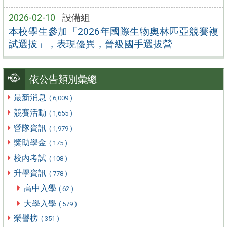
2026-02-10
設備組
本校學生參加「2026年國際生物奧林匹亞競賽複
試選拔」，表現優異，晉級國手選拔營
依公告類別彙總
最新消息
( 6,009 )
競賽活動
( 1,655 )
營隊資訊
( 1,979 )
獎助學金
( 175 )
校內考試
( 108 )
升學資訊
( 778 )
高中入學
( 62 )
大學入學
( 579 )
榮譽榜
( 351 )