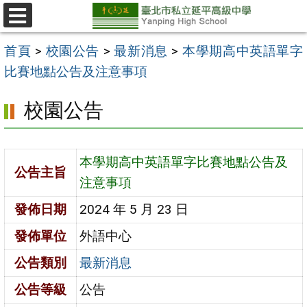
跳
至
選
單
主
首頁
>
校園公告
>
最新消息
>
本學期高中英語單字
要
比賽地點公告及注意事項
內
校園公告
容
區
本學期高中英語單字比賽地點公告及
公告主旨
注意事項
發佈日期
2024 年 5 月 23 日
發佈單位
外語中心
公告類別
最新消息
公告等級
公告