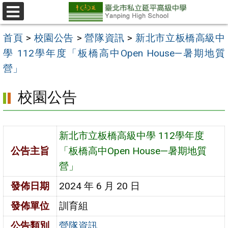
跳
至
選
單
主
首頁
>
校園公告
>
營隊資訊
>
新北市立板橋高級中
要
學 112學年度「板橋高中Open House—暑期地質
內
營」
容
校園公告
區
新北市立板橋高級中學 112學年度
公告主旨
「板橋高中Open House—暑期地質
營」
發佈日期
2024 年 6 月 20 日
發佈單位
訓育組
公告類別
營隊資訊