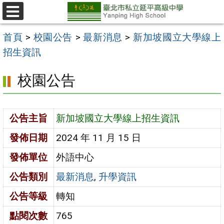
跳
至
選
單
主
首頁
>
校園公告
>
最新消息
>
新加坡國立大學線上
要
招生資訊
內
校園公告
容
區
公告主旨
新加坡國立大學線上招生資訊
發佈日期
2024 年 11 月 15 日
發佈單位
外語中心
公告類別
最新消息
,
升學資訊
公告等級
轉知
點閱次數
765