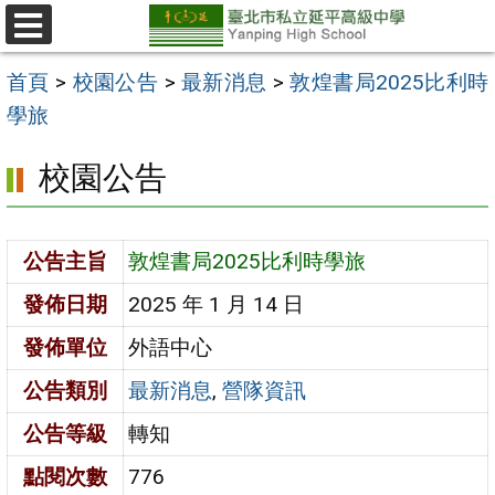
跳
至
選
單
主
首頁
>
校園公告
>
最新消息
>
敦煌書局2025比利時
要
學旅
內
校園公告
容
區
公告主旨
敦煌書局2025比利時學旅
發佈日期
2025 年 1 月 14 日
發佈單位
外語中心
公告類別
最新消息
,
營隊資訊
公告等級
轉知
點閱次數
776