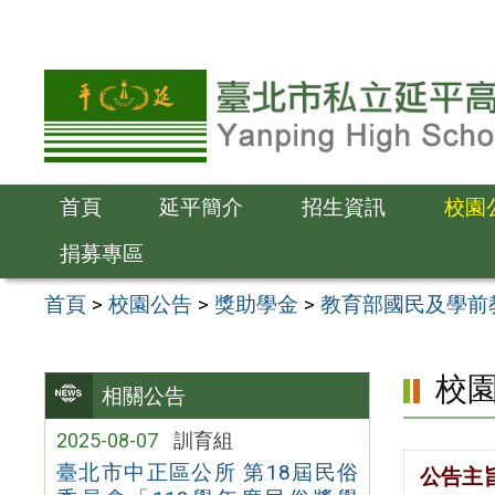
跳
至
主
要
內
容
首頁
延平簡介
招生資訊
校園
區
捐募專區
首頁
>
校園公告
>
獎助學金
>
教育部國民及學前
校
相關公告
2025-08-07
訓育組
臺北市中正區公所 第18屆民俗
公告主