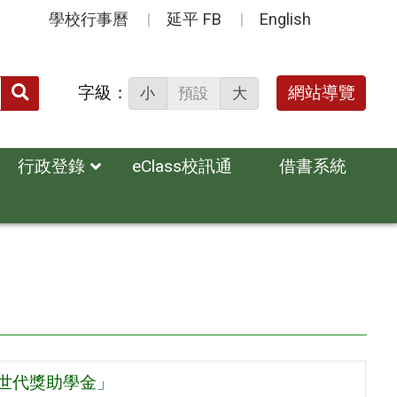
學校行事曆
延平 FB
English
送出
字級：
網站導覽
小
預設
大
搜
尋：
行政登錄
eClass校訊通
借書系統
韌世代獎助學金」