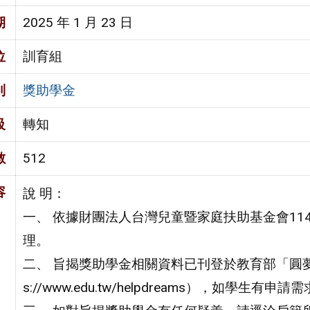
期
2025 年 1 月 23 日
位
訓育組
別
獎助學金
級
轉知
數
512
容
說 明：
一、 依據財團法人台灣兒童暨家庭扶助基金會114年
理。
二、 旨揭獎助學金相關資料已刊登於教育部「圓夢
s://www.edu.tw/helpdreams），如學生