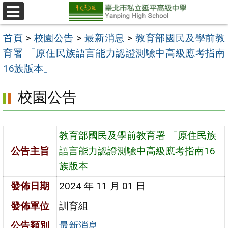
跳
至
選
單
主
首頁
>
校園公告
>
最新消息
>
教育部國民及學前教
要
育署 「原住民族語言能力認證測驗中高級應考指南
內
16族版本」
容
校園公告
區
教育部國民及學前教育署 「原住民族
公告主旨
語言能力認證測驗中高級應考指南16
族版本」
發佈日期
2024 年 11 月 01 日
發佈單位
訓育組
公告類別
最新消息