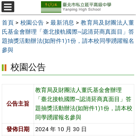
跳
至
選
單
主
首頁
>
校園公告
>
最新消息
>
教育局及財團法人董
要
氏基金會辦理「臺北接軌國際~認清菸商真面目」答
內
題抽獎活動辦法(如附件1)1份，請本校同學踴躍報名
容
參與
區
校園公告
教育局及財團法人董氏基金會辦理
「臺北接軌國際~認清菸商真面目」答
公告主旨
題抽獎活動辦法(如附件1)1份，請本校
同學踴躍報名參與
發佈日期
2024 年 10 月 30 日