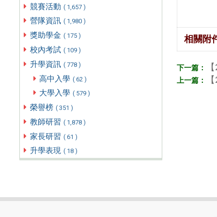
競賽活動
( 1,657 )
營隊資訊
( 1,980 )
獎助學金
( 175 )
相關附
校內考試
( 109 )
升學資訊
( 778 )
【
高中入學
【
( 62 )
大學入學
( 579 )
榮譽榜
( 351 )
教師研習
( 1,878 )
家長研習
( 61 )
升學表現
( 18 )