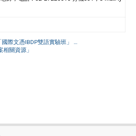
際文憑IBDP雙語實驗班」 ...
案相關資源」