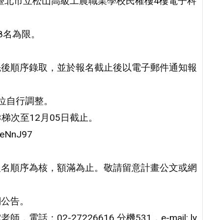
臺北市立松山高級工農職業學校民權樓4樓電子科
8名為限。
名先後順序錄取，並於報名截止後以電子郵件通知報
單位自行調整。
3梯次至12月05日截止。
BeNnJ97
以報名順序為核，額滿為止。敬請留意計畫公文或網
網公告。
：02-27226616 分機531，e-mail: ly