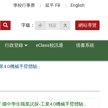
學校行事曆
延平 FB
English
送出
字級：
網站導覽
小
預設
大
搜
尋：
行政登錄
eClass校訊通
借書系統
業4.0機械手臂體驗」
「國中學生職業試探-工業4.0機械手臂體驗」