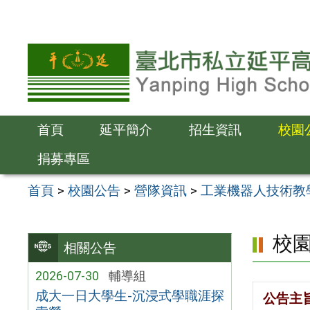
跳
至
主
要
內
容
首頁
延平簡介
招生資訊
校園
區
捐募專區
首頁
>
校園公告
>
營隊資訊
>
工業機器人技術教學
校
相關公告
2026-07-30
輔導組
成大一日大學生-沉浸式學職涯探
公告主