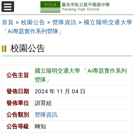
跳
至
選
單
主
首頁
>
校園公告
>
營隊資訊
>
國立陽明交通大學
要
「AI專題實作系列營隊」
內
校園公告
容
區
國立陽明交通大學 「AI專題實作系列
公告主旨
營隊」
發佈日期
2024 年 11 月 04 日
發佈單位
訓育組
公告類別
營隊資訊
公告等級
轉知