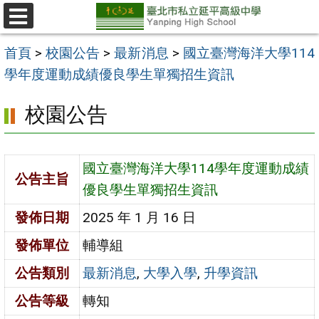
跳
至
選
單
主
首頁
>
校園公告
>
最新消息
>
國立臺灣海洋大學114
要
學年度運動成績優良學生單獨招生資訊
內
校園公告
容
區
國立臺灣海洋大學114學年度運動成績
公告主旨
優良學生單獨招生資訊
發佈日期
2025 年 1 月 16 日
發佈單位
輔導組
公告類別
最新消息
,
大學入學
,
升學資訊
公告等級
轉知