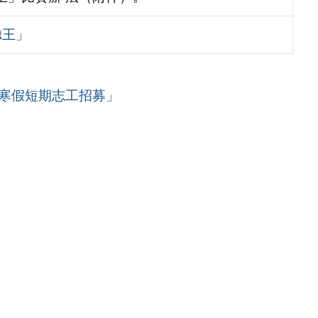
英聽王」
「寒假短期志工招募」