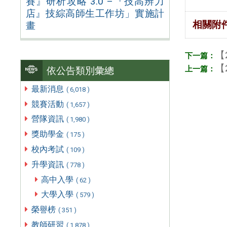
賽』研析攻略 3.0 –『技高辨力
店』技綜高師生工作坊」實施計
相關附
畫
【
【
依公告類別彙總
最新消息
( 6,018 )
競賽活動
( 1,657 )
營隊資訊
( 1,980 )
獎助學金
( 175 )
校內考試
( 109 )
升學資訊
( 778 )
高中入學
( 62 )
大學入學
( 579 )
榮譽榜
( 351 )
教師研習
( 1,878 )