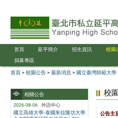
跳
至
主
要
內
容
首頁
延平簡介
招生資訊
校園
區
捐募專區
首頁
>
校園公告
>
最新消息
>
國立臺灣師範大學 11
校
相關公告
2026-08-06
外語中心
國立高雄大學-泰國朱拉隆功大學
公告主