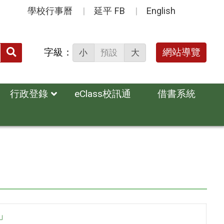
學校行事曆
延平 FB
English
送出
字級：
網站導覽
小
預設
大
搜
尋：
行政登錄
eClass校訊通
借書系統
王」