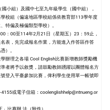
（國小組）及國中七至九年級學生（國中組），
學校組（偏遠地區學校組係依教育部113學年度
遠、特偏及極偏類型學校）。
00：00至114年2月21日（星期五）23：59止，
報名表，先完成報名作業，方能進入作答區作答
為憑）。
理之各場 Cool English比賽新增教師獎勵機
標準者將予以敘獎，請鼓勵教師踴躍以團體報名方
帳號登入平臺參加比賽，俾利學生使用單一帳號即
電子信箱：coolenglishhelp@ntnueng.or
英聽王」比賽辦 法（附件）。