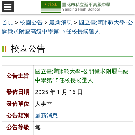
跳
至
選
單
主
首頁
>
校園公告
>
最新消息
>
國立臺灣師範大學-公
要
開徵求附屬高級中學第15任校長候選人
內
校園公告
容
區
國立臺灣師範大學-公開徵求附屬高級
公告主旨
中學第15任校長候選人
發佈日期
2025 年 1 月 16 日
發佈單位
人事室
公告類別
最新消息
公告等級
無