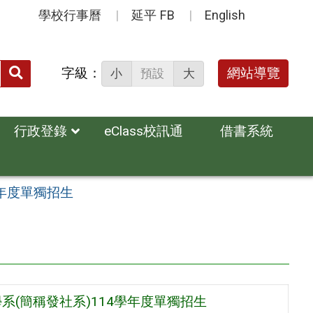
學校行事曆
延平 FB
English
送出
字級：
網站導覽
小
預設
大
搜
尋：
行政登錄
eClass校訊通
借書系統
年度單獨招生
(簡稱發社系)114學年度單獨招生