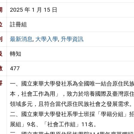
期
2025 年 1 月 15 日
位
註冊組
別
最新消息
,
大學入學
,
升學資訊
級
轉知
數
477
容
一、國立東華大學發社系為全國唯一結合原住民
本，社會工作為用」，致力於培養國際及臺灣原
領域多元，且符合當代原住民族社會之發展需求
二、國立東華大學發社系學士班採「學籍分組」招
展組」9名、「社會工作組」11名。