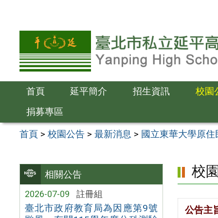
跳
至
主
要
內
容
首頁
延平簡介
招生資訊
校園
區
捐募專區
首頁
>
校園公告
>
最新消息
>
國立東華大學原住
校
相關公告
2026-07-09
註冊組
臺北市政府教育局為因應第9號
公告主