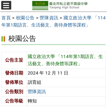
跳
至
選
單
主
首頁
>
校園公告
>
營隊資訊
>
國立政治大學 「114
要
年第1期語言、生活藝文、善待身體等課程」
內
校園公告
容
區
國立政治大學 「114年第1期語言、生
公告主旨
活藝文、善待身體等課程」
發佈日期
2024 年 12 月 11 日
發佈單位
訓育組
公告類別
營隊資訊
公告等級
轉知