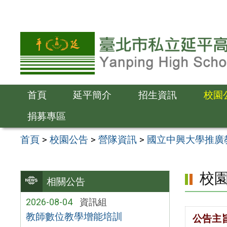
跳
至
主
要
內
容
首頁
延平簡介
招生資訊
校園
區
捐募專區
首頁
>
校園公告
>
營隊資訊
>
國立中興大學推廣教育辦
校
相關公告
2026-08-04
資訊組
教師數位教學增能培訓
公告主