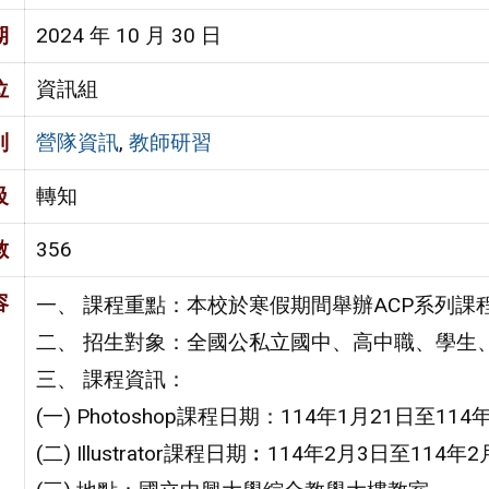
期
2024 年 10 月 30 日
位
資訊組
別
營隊資訊
,
教師研習
級
轉知
數
356
容
一、 課程重點：本校於寒假期間舉辦ACP系列課
二、 招生對象：全國公私立國中、高中職、學生
三、 課程資訊：
(一) Photoshop課程日期：114年1月21日至114
(二) Illustrator課程日期︰114年2月3日至114年