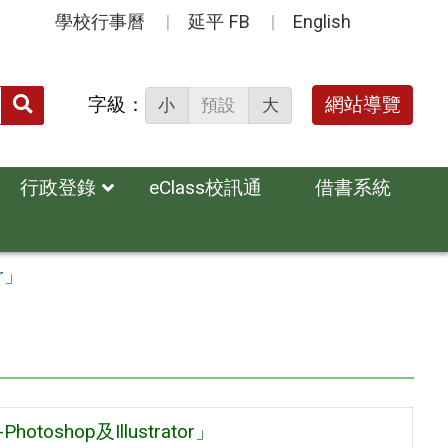
學校行事曆
延平 FB
English
送出
字級：
網站導覽
小
預設
大
搜
尋：
行政登錄
eClass校訊通
借書系統
r」
hop及Illustrator」