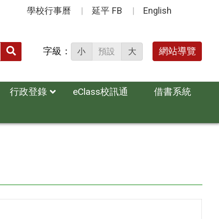
學校行事曆
延平 FB
English
送出
字級：
網站導覽
小
預設
大
搜
尋：
行政登錄
eClass校訊通
借書系統