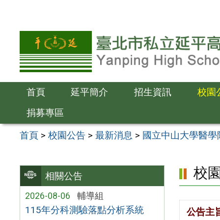
跳
至
主
要
內
容
首頁
延平簡介
招生資訊
校園
區
捐募專區
首頁
>
校園公告
>
最新消息
>
國立中山大學醫學
校
相關公告
2026-08-06
輔導組
115年分科測驗落點分析系統
公告主