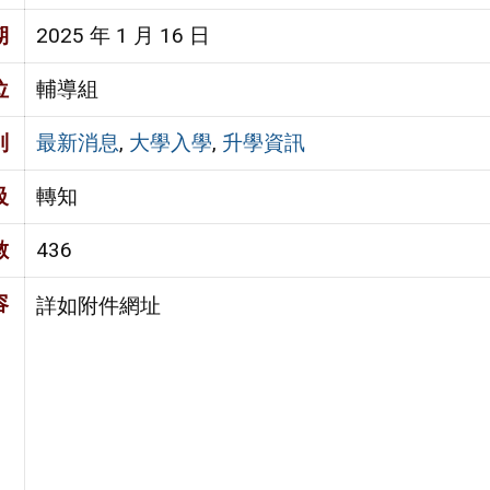
期
2025 年 1 月 16 日
位
輔導組
別
最新消息
,
大學入學
,
升學資訊
級
轉知
數
436
容
詳如附件網址