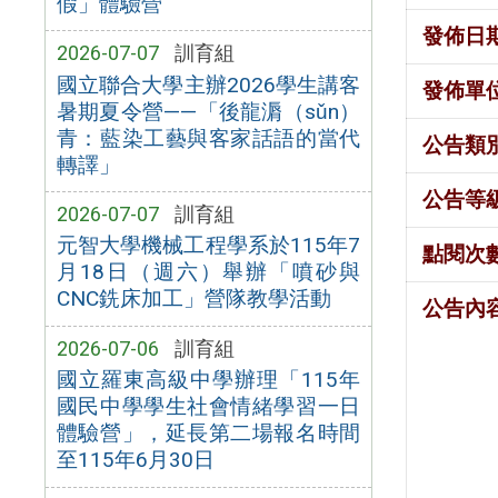
假」體驗營
發佈日
2026-07-07
訓育組
國立聯合大學主辦2026學生講客
發佈單
暑期夏令營——「後龍漘（sǔn）
青：藍染工藝與客家話語的當代
公告類
轉譯」
公告等
2026-07-07
訓育組
元智大學機械工程學系於115年7
點閱次
月18日（週六）舉辦「噴砂與
CNC銑床加工」營隊教學活動
公告內
2026-07-06
訓育組
國立羅東高級中學辦理「115年
國民中學學生社會情緒學習一日
體驗營」，延長第二場報名時間
至115年6月30日