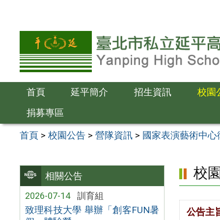
跳
至
主
要
內
容
首頁
延平簡介
招生資訊
校園
區
捐募專區
首頁
>
校園公告
>
營隊資訊
>
國家表演藝術中心衛
校
相關公告
2026-07-14
訓育組
致理科技大學 舉辦「創客FUN暑
公告主