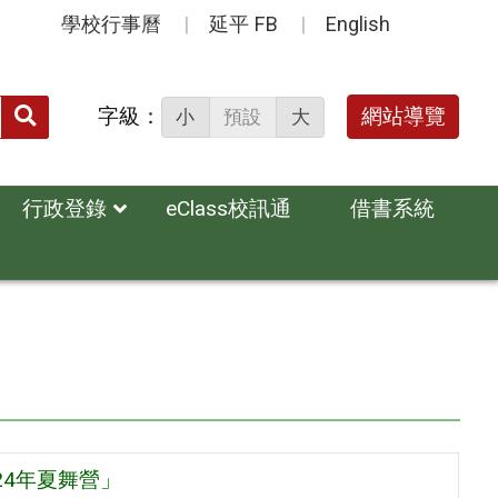
學校行事曆
延平 FB
English
送出
字級：
網站導覽
小
預設
大
搜
尋：
行政登錄
eClass校訊通
借書系統
24年夏舞營」