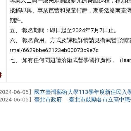
專業人士與一般民眾開設多元的舞蹈課程，種類
接觸即興、專業芭蕾和兒童街舞，期盼活絡南臺
期許。
五、 報名期間：即日起至2024年7月7日止。
六、 報名費用、方式及課程詳情請見衛武營官網連結https://w
rmal/6629bbe62123eb00073c9e7c
七、 如有任何問題請洽衛武營學習推廣部，（learning@n
件
2024-06-05】
國立臺灣藝術大學113學年度新住民入
2024-06-05】
臺北市政府 「臺北市鼓勵各市立高中職學