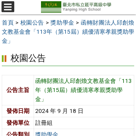
跳
至
選
單
主
首頁
>
校園公告
>
獎助學金
>
函轉財團法人邱創煥
要
文教基金會「113年（第15屆）績優清寒孝親獎助學
內
金」
容
校園公告
區
函轉財團法人邱創煥文教基金會「113
公告主旨
年（第15屆）績優清寒孝親獎助學
金」
發佈日期
2024 年 9 月 18 日
發佈單位
註冊組
公告類別
獎助學金