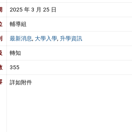
期
2025 年 3 月 25 日
位
輔導組
別
最新消息
,
大學入學
,
升學資訊
級
轉知
數
355
容
詳如附件