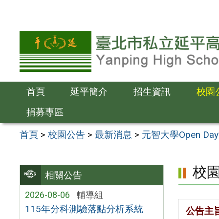
跳
至
主
要
內
容
首頁
延平簡介
招生資訊
校園
區
捐募專區
首頁
>
校園公告
>
最新消息
>
元智大學Open Da
校
相關公告
2026-08-06
輔導組
115年分科測驗落點分析系統
公告主