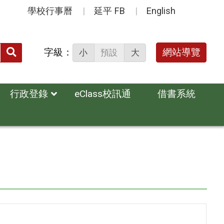
學校行事曆
延平 FB
English
送出
字級：
網站導覽
小
預設
大
搜
尋：
行政登錄
eClass校訊通
借書系統