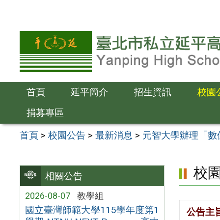
跳
至
主
要
內
容
首頁
延平簡介
招生資訊
校園
區
捐募專區
首頁
>
校園公告
>
最新消息
>
元智大學辦理「數
校
相關公告
2026-08-07
教學組
國立臺灣師範大學115學年度第1
公告主