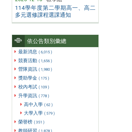
114學年度第二學期高一、高二
多元選修課程選課通知
依公告類別彙總
最新消息
( 6,015 )
競賽活動
( 1,656 )
營隊資訊
( 1,980 )
獎助學金
( 175 )
校內考試
( 109 )
升學資訊
( 778 )
高中入學
( 62 )
大學入學
( 579 )
榮譽榜
( 351 )
教師研習
( 1,878 )