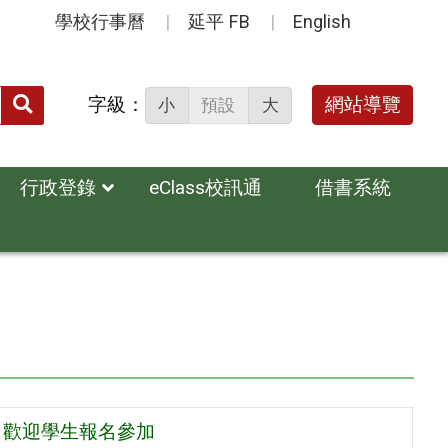
學校行事曆
延平 FB
English
送出
字級：
網站導覽
小
預設
大
搜
尋：
行政登錄
eClass校訊通
借書系統
，歡迎學生報名參加