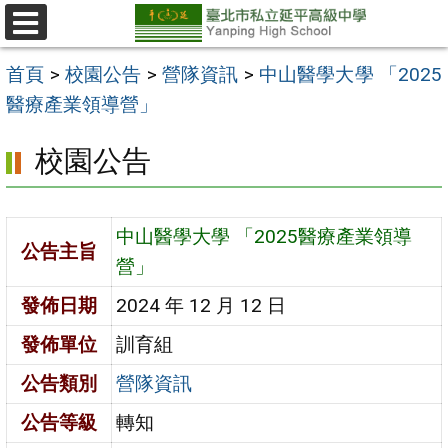
跳
至
選
單
主
首頁
>
校園公告
>
營隊資訊
>
中山醫學大學 「2025
要
醫療產業領導營」
內
校園公告
容
區
中山醫學大學 「2025醫療產業領導
公告主旨
營」
發佈日期
2024 年 12 月 12 日
發佈單位
訓育組
公告類別
營隊資訊
公告等級
轉知