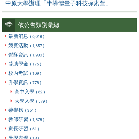
中原大學辦理「半導體量子科技探索營」
依公告類別彙總
最新消息
( 6,018 )
競賽活動
( 1,657 )
營隊資訊
( 1,980 )
獎助學金
( 175 )
校內考試
( 109 )
升學資訊
( 778 )
高中入學
( 62 )
大學入學
( 579 )
榮譽榜
( 351 )
教師研習
( 1,878 )
家長研習
( 61 )
升學表現
( 18 )