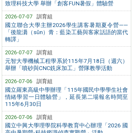
致理科技大學 舉辦「創客FUN暑假」體驗營
2026-07-07
訓育組
國立聯合大學主辦2026學生講客暑期夏令營——
「後龍漘（sǔn）青：藍染工藝與客家話語的當代
轉譯」
2026-07-07
訓育組
元智大學機械工程學系於115年7月18日（週六）
舉辦「噴砂與CNC銑床加工」營隊教學活動
2026-07-06
訓育組
國立羅東高級中學辦理「115年國民中學學生社會
情緒學習一日體驗營」，延長第二場報名時間至
115年6月30日
2026-07-06
訓育組
國立中興大學理學院科學教育中心辦理「2026 國
高中暑期營-科技鑑識偵查實戰營」活動