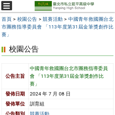
跳
至
選
單
主
首頁
>
校園公告
>
競賽活動
>
中國青年救國團台北
要
市團務指導委員會 「113年度第31屆金筆獎創作比
內
賽」
容
校園公告
區
中國青年救國團台北市團務指導委員
公告主旨
會 「113年度第31屆金筆獎創作比
賽」
發佈日期
2024 年 7 月 08 日
發佈單位
訓育組
公告類別
競賽活動