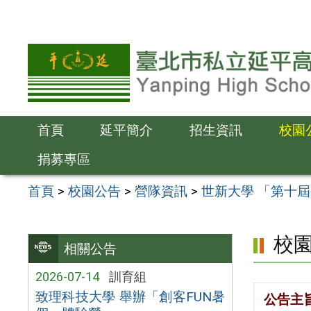
跳
至
主
要
內
容
首頁
延平簡介
招生資訊
校園
區
捐募專區
首頁
>
校園公告
>
營隊資訊
>
世新大學 「第十屆公關
校
相關公告
2026-07-14
訓育組
致理科技大學 舉辦「創客FUN暑
公告主