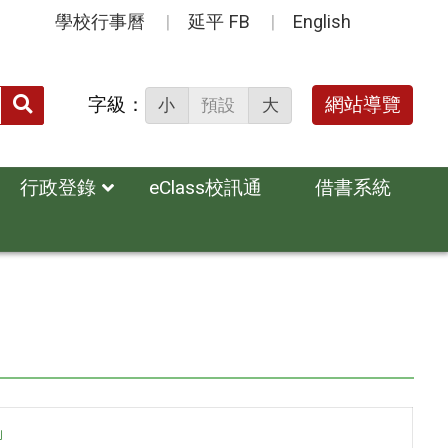
學校行事曆
延平 FB
English
送出
字級：
網站導覽
小
預設
大
搜
尋：
行政登錄
eClass校訊通
借書系統
」