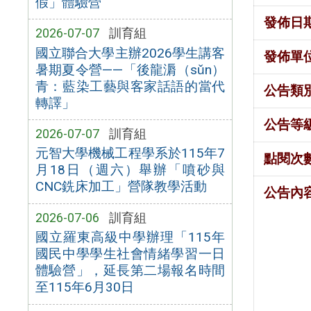
假」體驗營
發佈日
2026-07-07
訓育組
國立聯合大學主辦2026學生講客
發佈單
暑期夏令營——「後龍漘（sǔn）
青：藍染工藝與客家話語的當代
公告類
轉譯」
公告等
2026-07-07
訓育組
元智大學機械工程學系於115年7
點閱次
月18日（週六）舉辦「噴砂與
CNC銑床加工」營隊教學活動
公告內
2026-07-06
訓育組
國立羅東高級中學辦理「115年
國民中學學生社會情緒學習一日
體驗營」，延長第二場報名時間
至115年6月30日