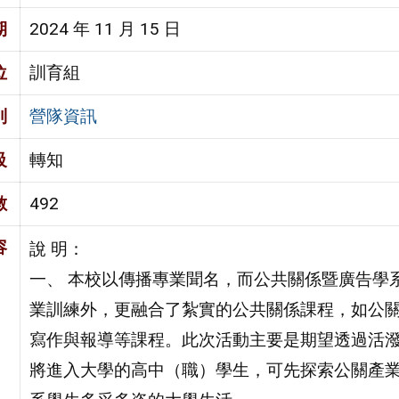
期
2024 年 11 月 15 日
位
訓育組
別
營隊資訊
級
轉知
數
492
容
說 明：
一、 本校以傳播專業聞名，而公共關係暨廣告學
業訓練外，更融合了紮實的公共關係課程，如公
寫作與報導等課程。此次活動主要是期望透過活
將進入大學的高中（職）學生，可先探索公關產