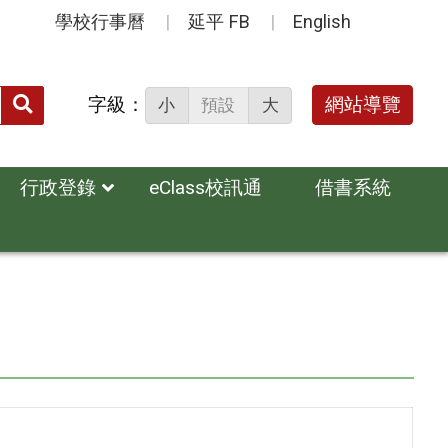
學校行事曆
延平 FB
English
送出
字級：
網站導覽
小
預設
大
搜
尋：
行政登錄
eClass校訊通
借書系統