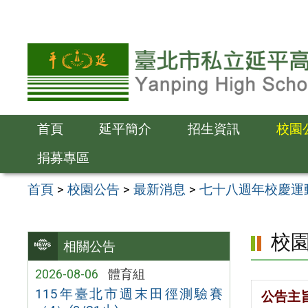
跳
至
主
要
內
容
首頁
延平簡介
招生資訊
校園
區
捐募專區
首頁
>
校園公告
>
最新消息
>
七十八週年校慶運動
校
相關公告
2026-08-06
體育組
115年臺北市週末田徑測驗賽
公告主