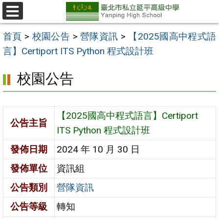
跳
至
選
單
主
首頁
>
校園公告
>
營隊資訊
>
【2025國高中程式語
要
言】Certiport ITS Python 程式設計班
內
校園公告
容
區
【2025國高中程式語言】Certiport
公告主旨
ITS Python 程式設計班
發佈日期
2024 年 10 月 30 日
發佈單位
資訊組
公告類別
營隊資訊
公告等級
轉知