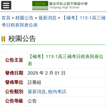
跳
至
選
單
主
首頁
>
校園公告
>
最新消息
>
【補考】113-1高三補
要
考日程表與座位表
內
校園公告
容
區
【補考】113-1高三補考日程表與座位
公告主旨
表
發佈日期
2025 年 2 月 01 日
發佈單位
註冊組
公告類別
最新消息
,
校內考試
公告等級
公告