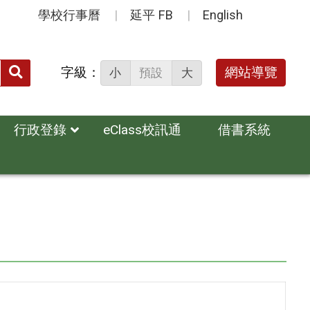
學校行事曆
延平 FB
English
送出
字級：
網站導覽
小
預設
大
搜
尋：
行政登錄
eClass校訊通
借書系統