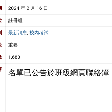
期
2024 年 2 月 16 日
位
註冊組
別
最新消息
,
校內考試
級
重要
數
1,683
容
名單已公告於班級網頁聯絡簿