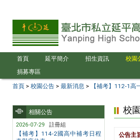
跳
至
主
要
內
容
首頁
延平簡介
招生資訊
校園
區
捐募專區
首頁
>
校園公告
>
最新消息
>
【補考】112-1
校
相關公告
2026-07-29
註冊組
【補考】114-2國高中補考日程
公告主