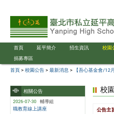
跳
至
主
要
內
容
首頁
延平簡介
招生資訊
校園
區
捐募專區
首頁
>
校園公告
>
最新消息
>
【吾心基金會/1
校
相關公告
2026-07-30
輔導組
職教育線上講座
公告主