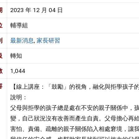
期
2023 年 12 月 04 日
位
輔導組
別
最新消息
,
家長研習
級
轉知
數
1,044
容
【線上講座：「鼓勵」的視角，融化與拒學孩子
說明：
父母與拒學的孩子總是處在不安的親子關係中，
變，自己狀況沒有改善而產生自責。父母擔心再
害怕、責備、疏離的親子關係陷入相處窘境，讓