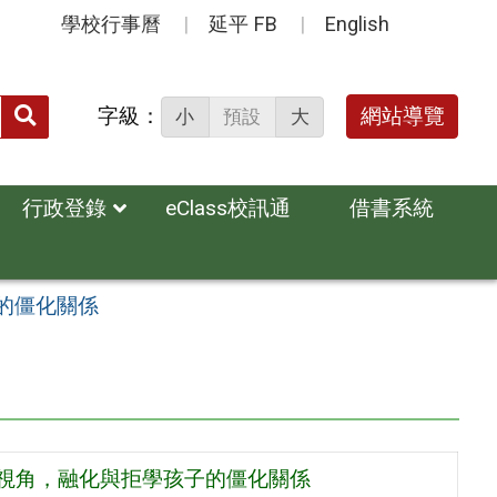
學校行事曆
延平 FB
English
送出
字級：
網站導覽
小
預設
大
搜
尋：
行政登錄
eClass校訊通
借書系統
的僵化關係
的視角，融化與拒學孩子的僵化關係