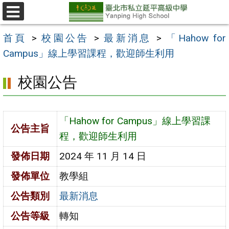
跳
至
選
單
主
首頁
>
校園公告
>
最新消息
>
「Hahow for
要
Campus」線上學習課程，歡迎師生利用
內
校園公告
容
區
「Hahow for Campus」線上學習課
公告主旨
程，歡迎師生利用
發佈日期
2024 年 11 月 14 日
發佈單位
教學組
公告類別
最新消息
公告等級
轉知