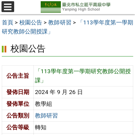
跳
至
選
單
主
首頁
>
校園公告
>
教師研習
>
「113學年度第一學期
要
研究教師公開授課」
內
校園公告
容
區
「113學年度第一學期研究教師公開授
公告主旨
課」
發佈日期
2024 年 9 月 26 日
發佈單位
教學組
公告類別
教師研習
公告等級
轉知