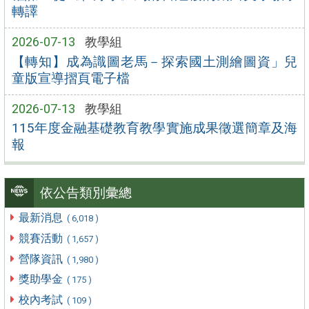
轉譯
2026-07-13
教學組
【轉知】成為識圖老馬－探索國土測繪圖資」兒
童版宣導摺頁電子檔
2026-07-13
教學組
115年度金融基礎教育教學實施成果徵選簡章及海
報
依公告類別彙總
最新消息
( 6,018 )
競賽活動
( 1,657 )
營隊資訊
( 1,980 )
獎助學金
( 175 )
校內考試
( 109 )