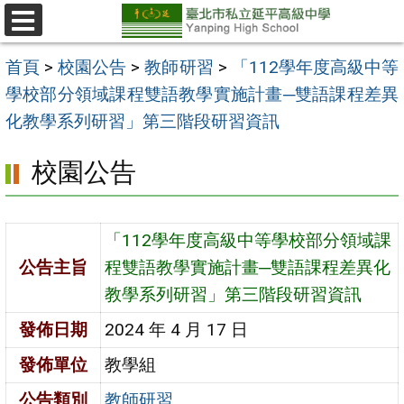
跳
至
選
單
主
首頁
>
校園公告
>
教師研習
>
「112學年度高級中等
要
學校部分領域課程雙語教學實施計畫─雙語課程差異
內
化教學系列研習」第三階段研習資訊
容
校園公告
區
「112學年度高級中等學校部分領域課
公告主旨
程雙語教學實施計畫─雙語課程差異化
教學系列研習」第三階段研習資訊
發佈日期
2024 年 4 月 17 日
發佈單位
教學組
公告類別
教師研習