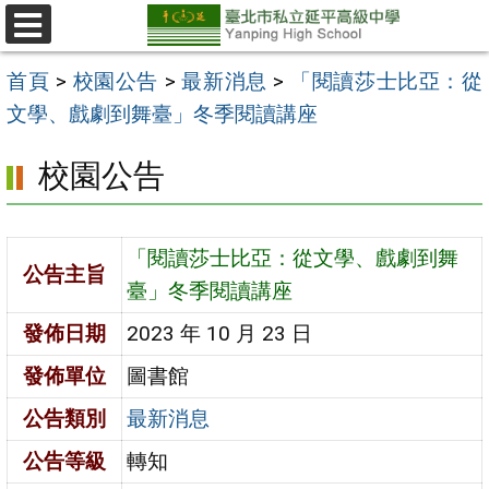
跳
至
選
單
主
首頁
>
校園公告
>
最新消息
>
「閱讀莎士比亞：從
要
文學、戲劇到舞臺」冬季閱讀講座
內
校園公告
容
區
「閱讀莎士比亞：從文學、戲劇到舞
公告主旨
臺」冬季閱讀講座
發佈日期
2023 年 10 月 23 日
發佈單位
圖書館
公告類別
最新消息
公告等級
轉知