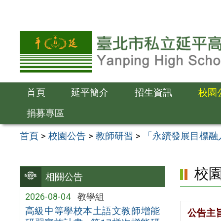
跳
至
主
要
內
容
首頁
延平簡介
招生資訊
校園
區
捐募專區
首頁
>
校園公告
>
教師研習
>
「永續發展目標融
校
相關公告
2026-08-04
教學組
高級中等學校本土語文教師增能
公告主