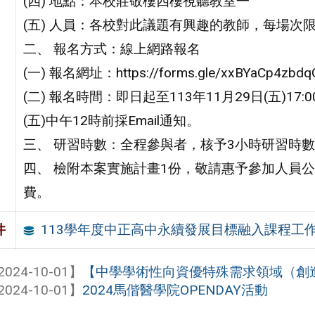
(四) 地點：本校莊敬樓四樓視聽教室一
(五) 人員：各校對此議題有興趣的教師，每場次限
二、 報名方式：線上網路報名
(一) 報名網址：https://forms.gle/xxBYaCp4zbdq
(二) 報名時間：即日起至113年11月29日(五)1
(五)中午12時前採Email通知。
三、 研習時數：全程參與者，核予3小時研習時
四、 檢附本案實施計畫1份，敬請惠予參加人員公
費。
113學年度中正高中永續發展目標融入課程工
件
2024-10-01】
【中學學術性向資優特殊需求領域（創造力）-
2024-10-01】
2024馬偕醫學院OPENDAY活動