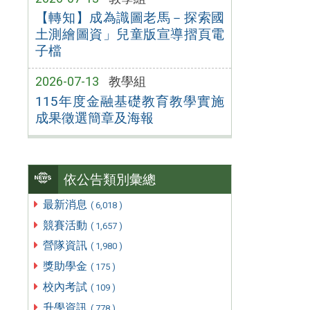
【轉知】成為識圖老馬－探索國
土測繪圖資」兒童版宣導摺頁電
子檔
2026-07-13
教學組
115年度金融基礎教育教學實施
成果徵選簡章及海報
依公告類別彙總
最新消息
( 6,018 )
競賽活動
( 1,657 )
營隊資訊
( 1,980 )
獎助學金
( 175 )
校內考試
( 109 )
升學資訊
( 778 )