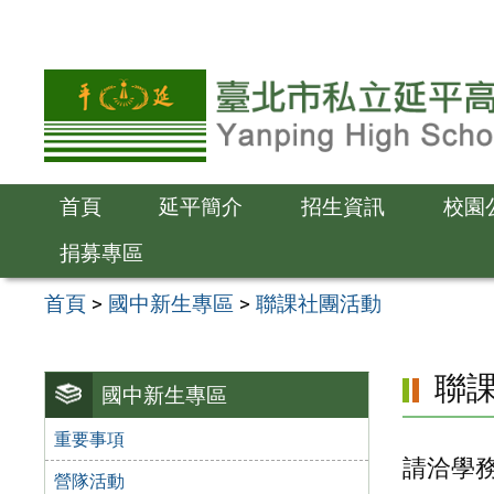
跳
至
主
要
內
容
首頁
延平簡介
招生資訊
校園
區
捐募專區
首頁
>
國中新生專區
>
聯課社團活動
聯
國中新生專區
重要事項
請洽學務處
營隊活動