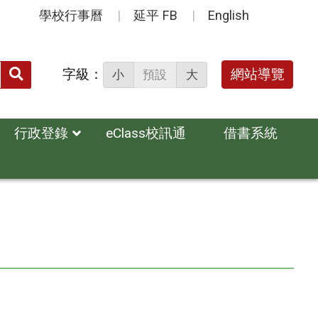
學校行事曆
延平 FB
English
送出
字級：
網站導覽
小
預設
大
搜
尋：
行政登錄
eClass校訊通
借書系統