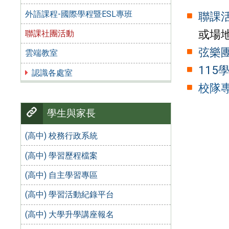
外語課程-國際學程暨ESL專班
聯課
或場
聯課社團活動
弦樂
雲端教室
11
認識各處室
校隊
學生與家長
(高中) 校務行政系統
(高中) 學習歷程檔案
(高中) 自主學習專區
(高中) 學習活動紀錄平台
(高中) 大學升學講座報名