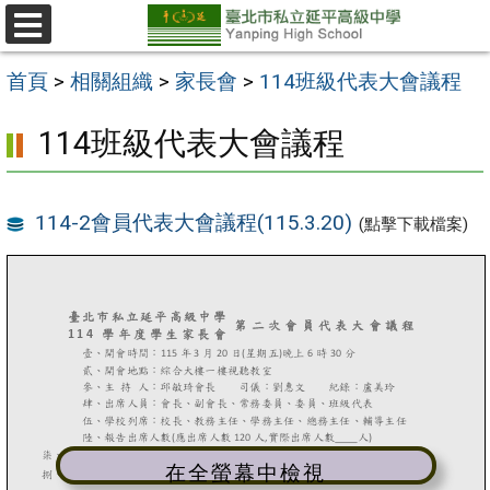
跳
至
選
單
主
首頁
>
相關組織
>
家長會
>
114班級代表大會議程
要
114班級代表大會議程
內
容
區
114-2會員代表大會議程(115.3.20)
(點擊下載檔案)
在全螢幕中檢視