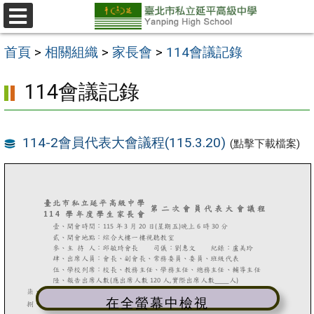
跳
至
選
單
主
首頁
>
相關組織
>
家長會
>
114會議記錄
要
114會議記錄
內
容
區
114-2會員代表大會議程(115.3.20)
(點擊下載檔案)
在全螢幕中檢視