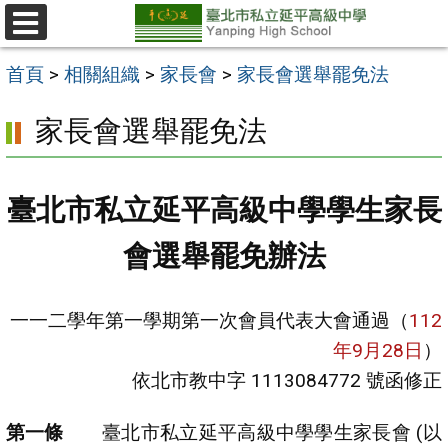
跳
至
選
單
主
首頁
>
相關組織
>
家長會
>
家長會選舉罷免法
要
家長會選舉罷免法
內
容
區
臺北市私立延平高級中學學生家長
會選舉罷免辦法
一一二學年第一學期第一次會員代表大會通過（
112
年9月28日
）
依北市教中字 1113084772 號函修正
臺北市私立延平高級中學學生家長會 (以