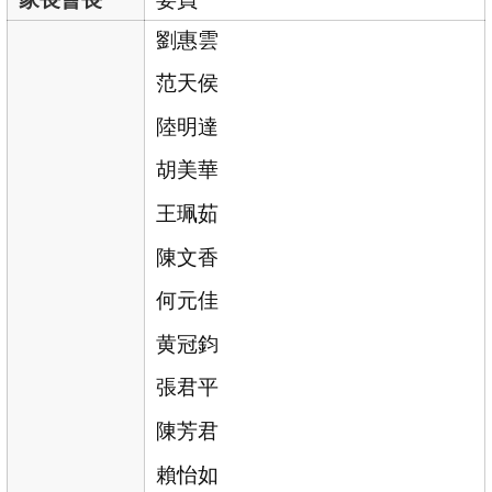
劉惠雲
范天侯
陸明達
胡美華
王珮茹
陳文香
何元佳
黄冠鈞
張君平
陳芳君
賴怡如