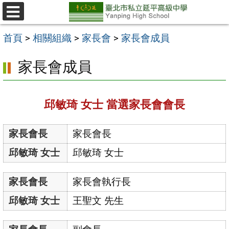
跳
至
選
單
主
首頁
>
相關組織
>
家長會
>
家長會成員
要
家長會成員
內
容
區
邱敏琦 女士 當選家長會會長
家長會長
家長會長
邱敏琦 女士
邱敏琦 女士
家長會長
家長會執行長
邱敏琦 女士
王聖文 先生