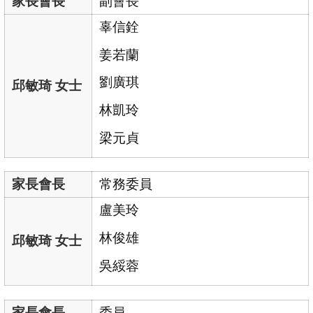
家長會長
副會長
辜信銓
姜若蘭
劉廣琪
邱敏琦 女士
林凱玲
梁元貞
家長會長
常務委員
盧美玲
林俊雄
邱敏琦 女士
吳綏蓉
家長會長
委員