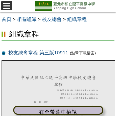
跳
至
選
單
主
首頁
>
相關組織
>
校友總會
>
組織章程
要
組織章程
內
容
區
校友總會章程-第三版10911
(點擊下載檔案)
在全螢幕中檢視