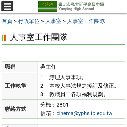
跳
至
選
單
主
首頁
>
行政單位
>
人事室
>
人事室工作團隊
要
人事室工作團隊
內
容
區
職稱
吳主任
綜理人事事項。
工作執掌
本校人事法規之擬訂及修正。
教職員工各項福利規劃。
分機：2801
聯絡方式
信箱：
cinema@yphs.tp.edu.tw