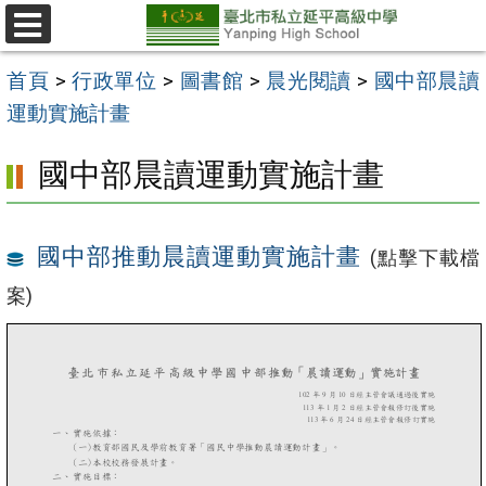
跳
至
選
單
主
首頁
>
行政單位
>
圖書館
>
晨光閱讀
>
國中部晨讀
要
運動實施計畫
內
國中部晨讀運動實施計畫
容
區
國中部推動晨讀運動實施計畫
(點擊下載檔
案)