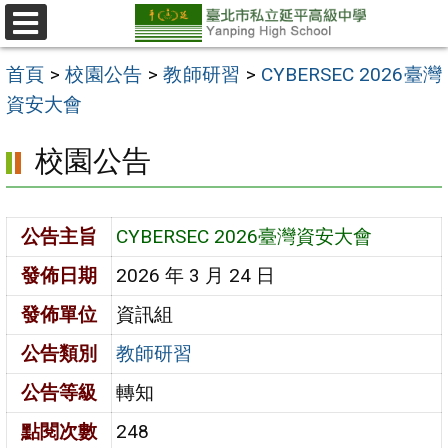
跳
至
選
單
主
首頁
>
校園公告
>
教師研習
>
CYBERSEC 2026臺灣
要
資安大會
內
校園公告
容
區
公告主旨
CYBERSEC 2026臺灣資安大會
發佈日期
2026 年 3 月 24 日
發佈單位
資訊組
公告類別
教師研習
公告等級
轉知
點閱次數
248