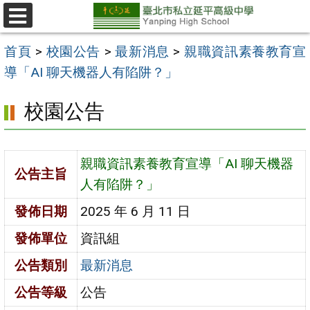
跳
至
選
單
主
首頁
>
校園公告
>
最新消息
>
親職資訊素養教育宣
要
導「AI 聊天機器人有陷阱？」
內
校園公告
容
區
親職資訊素養教育宣導「AI 聊天機器
公告主旨
人有陷阱？」
發佈日期
2025 年 6 月 11 日
發佈單位
資訊組
公告類別
最新消息
公告等級
公告