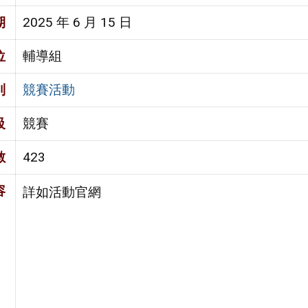
期
2025 年 6 月 15 日
位
輔導組
別
競賽活動
級
競賽
數
423
容
詳如活動官網