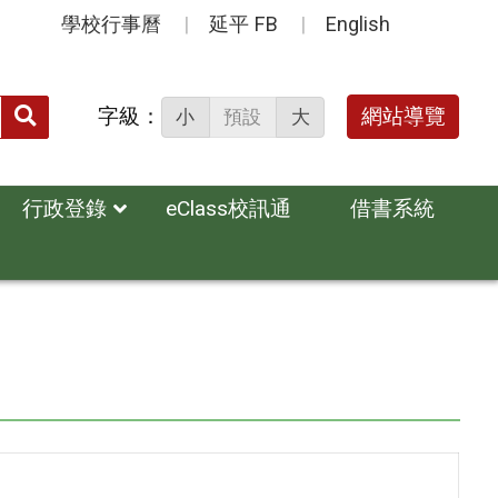
學校行事曆
延平 FB
English
送出
字級：
網站導覽
小
預設
大
搜
尋：
行政登錄
eClass校訊通
借書系統