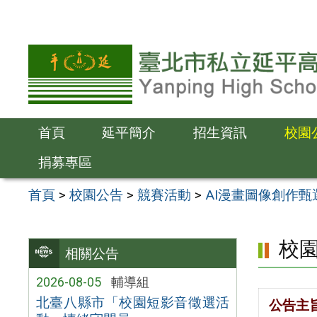
跳
至
主
要
內
容
首頁
延平簡介
招生資訊
校園
區
捐募專區
首頁
>
校園公告
>
競賽活動
>
AI漫畫圖像創作
校
相關公告
2026-08-05
輔導組
北臺八縣市「校園短影音徵選活
公告主