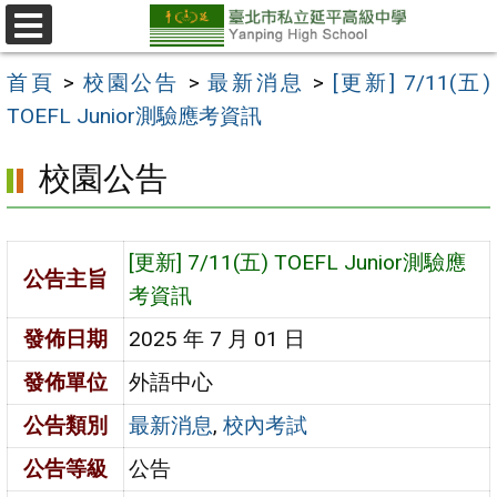
跳
至
選
單
主
首頁
>
校園公告
>
最新消息
>
[更新] 7/11(五)
要
TOEFL Junior測驗應考資訊
內
校園公告
容
區
[更新] 7/11(五) TOEFL Junior測驗應
公告主旨
考資訊
發佈日期
2025 年 7 月 01 日
發佈單位
外語中心
公告類別
最新消息
,
校內考試
公告等級
公告