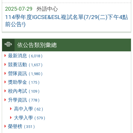
2025-07-29
外語中心
114學年度IGCSE&ESL複試名單(7/29(二)下午4點
前公告!)
依公告類別彙總
最新消息
( 6,018 )
競賽活動
( 1,657 )
營隊資訊
( 1,980 )
獎助學金
( 175 )
校內考試
( 109 )
升學資訊
( 778 )
高中入學
( 62 )
大學入學
( 579 )
榮譽榜
( 351 )